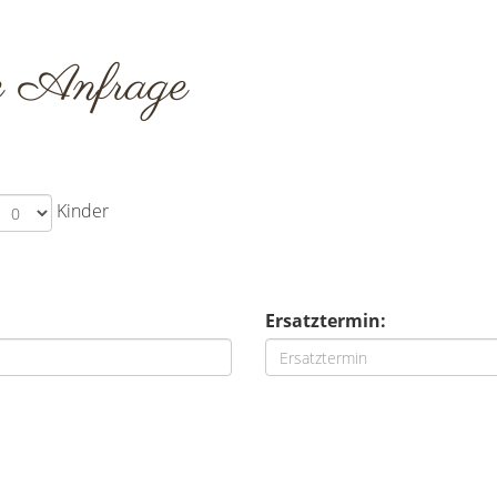
e Anfrage
Kinder
Ersatztermin: